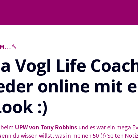
...🔨
a Vogl Life Coach
eder online mit 
ook :)
h beim
UPW von Tony Robbins
und es war ein mega Ev
Wenn du wissen willst, was in meinen
50 (!) Seiten Noti