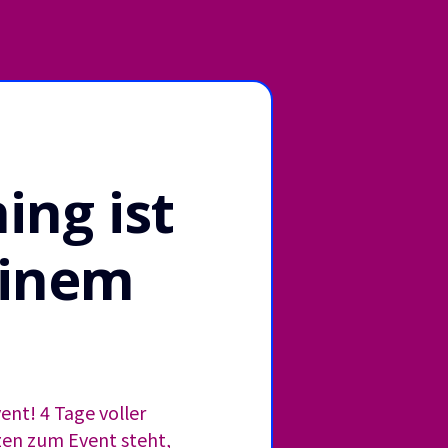
ing ist
einem
ent! 4 Tage voller
zen
zum Event steht,